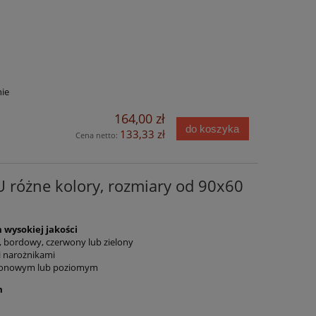
ie
164,00 zł
do koszyka
133,33 zł
Cena netto:
U różne kolory, rozmiary od 90x60
 wysokiej jakości
ki, bordowy, czerwony lub zielony
i narożnikami
pionowym lub poziomym
m