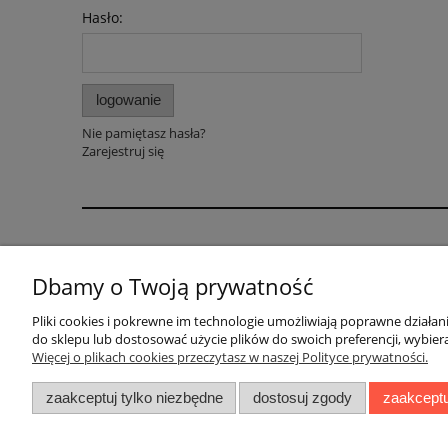
Hasło:
logowanie
Nie pamiętasz hasła?
Zarejestruj się
Informacje branżowe
W świetnych cenac
Dbamy o Twoją prywatność
Blog - artykuły
Promocje
Baza wiedzy
Nowości
Pliki cookies i pokrewne im technologie umożliwiają poprawne działa
do sklepu lub dostosować użycie plików do swoich preferencji, wybiera
Więcej o plikach cookies przeczytasz w naszej Polityce prywatności.
zaakceptuj tylko niezbędne
dostosuj zgody
zaakceptu