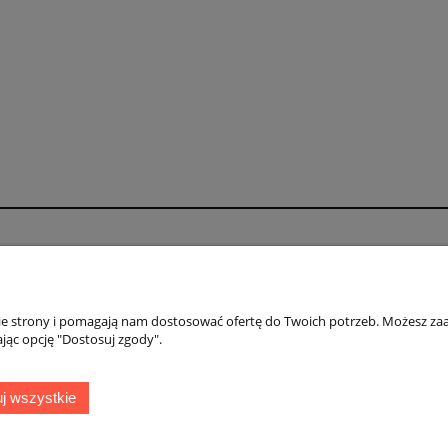
h
O firmie
Bezpieczeństwo
Referencje firmy
Ochrona praw aut
Kontakt
Polityka plików c
nie strony i pomagają nam dostosować ofertę do Twoich potrzeb. Możesz zaa
jąc opcję "Dostosuj zgody".
Konto bankowe
Polityka prywatno
Regulamin sklepu
j wszystkie