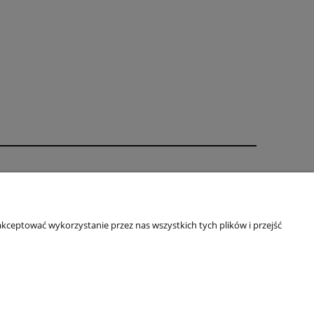
Zakupy
orskich
Zakupy w sklepie
ookies
Koszty dostawy
kceptować wykorzystanie przez nas wszystkich tych plików i przejść
ści
Odstąpienie od umowy
Sposoby płatności
Negocjacje cen
Reklamacja towaru
Zwrot towaru