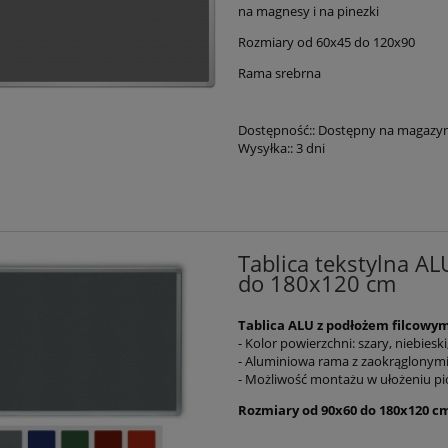
na magnesy i na pinezki
Rozmiary od 60x45 do 120x90
Rama srebrna
Dostępność::
Dostępny na magazyn
Wysyłka::
3 dni
Tablica tekstylna AL
do 180x120 cm
Tablica ALU z podłożem filcowym
- Kolor powierzchni: szary, niebies
- Aluminiowa rama z zaokrąglonym
- Możliwość montażu w ułożeniu 
Rozmiary od 90x60 do 180x120 c