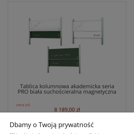
Tablica kolumnowa akademicka seria
PRO biała suchościeralna magnetyczna
i/lub kredowa zielona od 200x120 do
300x120 cm
8 189,00 zł
6 657,72 zł
Cena netto:
Dbamy o Twoją prywatność
do koszyka