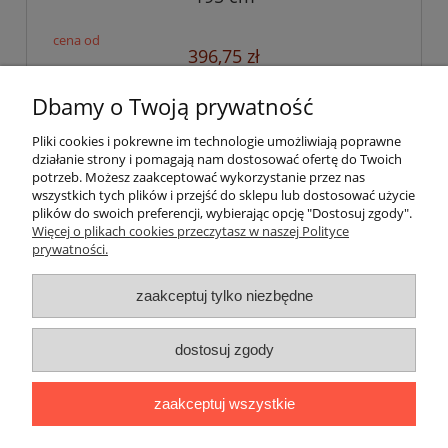
396,75 zł
322,56 zł
Cena netto:
Dbamy o Twoją prywatność
do koszyka
Pliki cookies i pokrewne im technologie umożliwiają poprawne
działanie strony i pomagają nam dostosować ofertę do Twoich
potrzeb. Możesz zaakceptować wykorzystanie przez nas
wszystkich tych plików i przejść do sklepu lub dostosować użycie
Informacje branżowe
plików do swoich preferencji, wybierając opcję "Dostosuj zgody".
Więcej o plikach cookies przeczytasz w naszej Polityce
prywatności.
W świetnych cenach
zaakceptuj tylko niezbędne
O firmie
dostosuj zgody
Bezpieczeństwo
zaakceptuj wszystkie
Zakupy