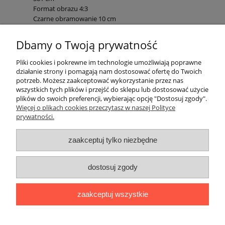
Format obrazu 4:3
Czarne obramowanie 10 cm
Dbamy o Twoją prywatność
Pliki do pobrania::
Wymiary ekranu Avtek Fold
Pliki cookies i pokrewne im technologie umożliwiają poprawne
działanie strony i pomagają nam dostosować ofertę do Twoich
potrzeb. Możesz zaakceptować wykorzystanie przez nas
wszystkich tych plików i przejść do sklepu lub dostosować użycie
Informacje branżowe
plików do swoich preferencji, wybierając opcję "Dostosuj zgody".
Więcej o plikach cookies przeczytasz w naszej Polityce
prywatności.
W świetnych cenach
zaakceptuj tylko niezbędne
O firmie
dostosuj zgody
Bezpieczeństwo
zaakceptuj wszystkie
Zakupy