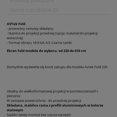
Produkty powiązane
Opinie o produkcie (0)
AVTek Fold
- przenośny ramowy składany
- tkanina do projekcji przedniej (opcja: materiał do projekcji
wstecznej)
- Format obrazu 16:9 lub 4:3, Czarne ramki
Ekran Fold modele do wyboru: od 220 do 610 cm
Domyślnie wyświetla się koszt zakupu dla modelu Avtek Fold 220
Idealny do wielkoformatowej projekcji w pomieszczeniach i
plenerze
W zestawie powierzchnia - do przedniej projekcji
Składana, stabilna rama z profili aluminiowych w kolorze
stalowym
Szybki i łatwy montaż bez użycia narzędzi