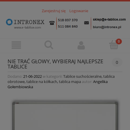
Zarejestruj się
Logowanie
NIE TRAĆ GŁOWY, WYBIERAJ NAJLEPSZE
0
TABLICE
Dodano:
21-06-2022
w kategorii:
Tablice suchościeralne
,
tablica
obrotowe
,
tablice na kółkach
,
tablica mapa
autor:
Angelika
Gołembiowska