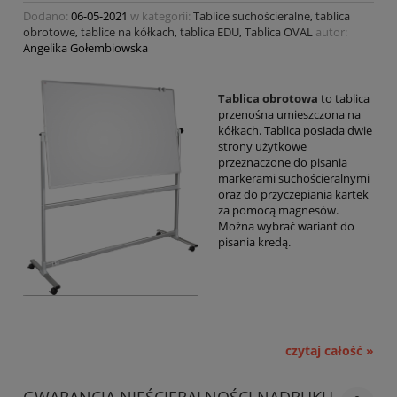
Dodano:
06-05-2021
w kategorii:
Tablice suchościeralne
,
tablica
obrotowe
,
tablice na kółkach
,
tablica EDU
,
Tablica OVAL
autor:
Angelika Gołembiowska
Tablica obrotowa
to tablica
przenośna umieszczona na
kółkach. Tablica posiada dwie
strony użytkowe
przeznaczone do pisania
markerami suchościeralnymi
oraz do przyczepiania kartek
za pomocą magnesów.
Można wybrać wariant do
pisania kredą.
czytaj całość »