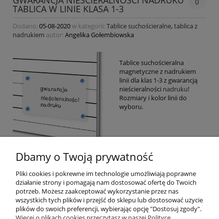
GWARANCJA NIEŚCIERALNOŚCI NADRUKU
0
TABLICA W LINIE KLASA 1-3
Dodano:
05-08-2020
w kategorii:
Tablice suchościeralne
,
tablica z
nadrukiem
autor:
Angelika Gołembiowska
Tablice suchościeralna
magnetyczne z nadrukiem
linii dla klas 1-3 z gwarancją
nieścieralności
nadruku
!
Rozmiary i kolor linii do
wyboru.
Dbamy o Twoją prywatność
Pliki cookies i pokrewne im technologie umożliwiają poprawne
czytaj całość »
działanie strony i pomagają nam dostosować ofertę do Twoich
potrzeb. Możesz zaakceptować wykorzystanie przez nas
wszystkich tych plików i przejść do sklepu lub dostosować użycie
Informacje branżowe
plików do swoich preferencji, wybierając opcję "Dostosuj zgody".
Więcej o plikach cookies przeczytasz w naszej Polityce