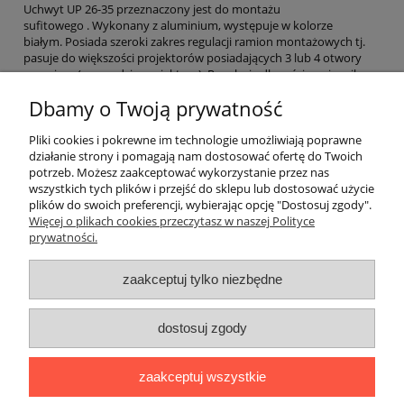
Uchwyt UP 26-35 przeznaczony jest do montażu
sufitowego . Wykonany z aluminium, występuje w kolorze
białym. Posiada szeroki zakres regulacji ramion montażowych tj.
pasuje do większości projektorów posiadających 3 lub 4 otwory
mocujące (na spodzie projektora). Regulacja długości wysięgnika
wynosi od 26 do 35 cm. Można także zamontować bezpośrednio
Dbamy o Twoją prywatność
bez wysięgnika na odległości od sufitu 12cm. Przy instalacji
projektora na uchwycie następuje jego odwrócenie "do góry
nogami.
Pliki cookies i pokrewne im technologie umożliwiają poprawne
działanie strony i pomagają nam dostosować ofertę do Twoich
potrzeb. Możesz zaakceptować wykorzystanie przez nas
wszystkich tych plików i przejść do sklepu lub dostosować użycie
Informacje branżowe
plików do swoich preferencji, wybierając opcję "Dostosuj zgody".
Więcej o plikach cookies przeczytasz w naszej Polityce
prywatności.
W świetnych cenach
zaakceptuj tylko niezbędne
O firmie
dostosuj zgody
Bezpieczeństwo
zaakceptuj wszystkie
Zakupy