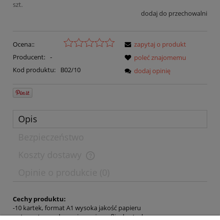
szt.
dodaj do przechowalni
Ocena::
zapytaj o produkt
Producent:
-
poleć znajomemu
Kod produktu:
B02/10
dodaj opinię
Opis
Bezpieczeństwo
Koszty dostawy
Opinie o produkcie (0)
Cechy produktu:
-10 kartek, format A1 wysoka jakość papieru
-cztery otwory do zawieszania na flipchartach